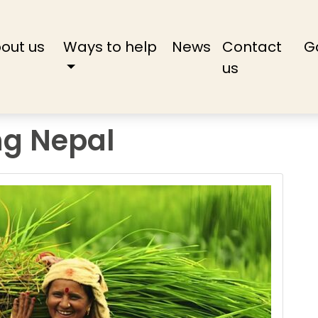
rent)
out us
Ways to help
News
Contact
G
us
ng Nepal