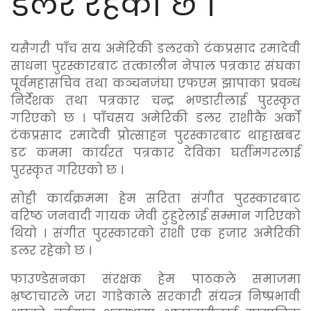
डलर रहेको छ ।
यसैगरी पाँच सय अमेरिकी डलरको टंकप्रसाद रमादेवी
साधना पुरस्कारबाट तत्कालीन नेपाल पत्रकार संघका
पूर्वमहासचिव तथा कञ्चनजंघा एफएम झापाका प्रवन्ध
निर्देशक तथा पत्रकार चन्द्र भण्डारीलाई पुरस्कृत
गरिएको छ । पाँचसय अमेरिकी डलर राशीकै अर्को
टंकप्रसाद रमादेवी प्रोत्साहन पुरस्कारबाट थाहाखबर
डट कममा कार्यरत पत्रकार देविका घर्तीमगरलाई
पुरस्कृत गरिएको छ ।
सोही कार्यक्रममा हेम सरिता संगीत पुरस्कारबाट
वरिष्ठ जनवादी गायक जेवी टुहुरेलाई सम्मान गरिएको
थियो । संगीत पुरस्कारको राशी एक हजार अमेरिकी
डलर रहेको छ ।
फाउण्डेसनका संरक्षक हेम पाठकले समाजमा
भ्रष्टाचारले जरा गाडेकाले सरकारी संयन्त्र निष्प्रभावी